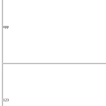
opp
123